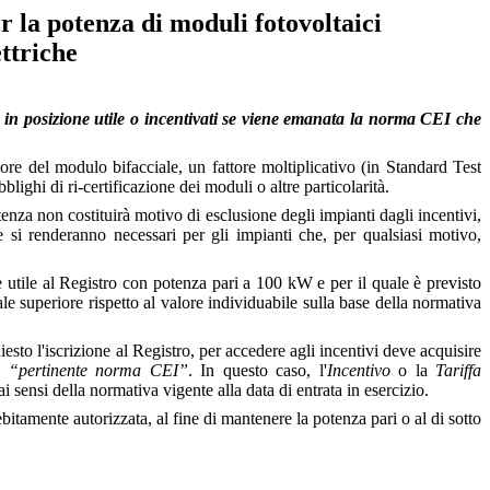
 la potenza di moduli fotovoltaici
ttriche
si in posizione utile o incentivati se viene emanata la norma CEI che
ore del modulo bifacciale, un fattore moltiplicativo (in Standard Test
blighi di ri-certificazione dei moduli o altre particolarità.
enza non costituirà motivo di esclusione degli impianti dagli incentivi,
 si renderanno necessari per gli impianti che, per qualsiasi motivo,
e utile al Registro con potenza pari a 100 kW e per il quale è previsto
e superiore rispetto al valore individuabile sulla base della normativa
hiesto l'iscrizione al Registro, per accedere agli incentivi deve acquisire
va
“pertinente norma CEI”
. In questo caso, l'
Incentivo
o la
Tariffa
i sensi della normativa vigente alla data di entrata in esercizio.
tamente autorizzata, al fine di mantenere la potenza pari o al di sotto