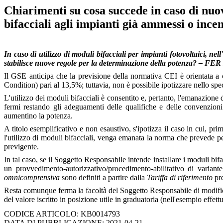
Chiarimenti su cosa succede in caso di nuo
bifacciali agli impianti già ammessi o inc
In caso di utilizzo di moduli bifacciali per impianti fotovoltaici, 
stabilisce nuove regole per la determinazione della potenza? – FER 
Il GSE anticipa che la previsione della normativa CEI è orientata a c
Condition) pari al 13,5%; tuttavia, non è possibile ipotizzare nello speci
L'utilizzo dei moduli bifacciali è consentito e, pertanto, l'emanazione
fermi restando gli adeguamenti delle qualifiche e delle convenzioni
aumentino la potenza.
A titolo esemplificativo e non esaustivo, s'ipotizza il caso in cui, p
l'utilizzo di moduli bifacciali, venga emanata la norma che prevede pe
previgente.
In tal caso, se il Soggetto Responsabile intende installare i moduli bifac
un provvedimento-autorizzativo/procedimento-abilitativo di variant
omnicomprensiva
sono definiti a partire dalla
Tariffa di riferimento
pre
Resta comunque ferma la facoltà del Soggetto Responsabile di modificar
del valore iscritto in posizione utile in graduatoria (nell'esempio effet
CODICE ARTICOLO: KB0014793
DATA DI PUBBLICAZIONE: 2021-04-21