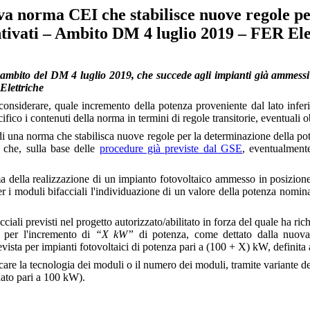
va norma CEI che stabilisce nuove regole per
entivati – Ambito DM 4 luglio 2019 – FER Ele
nell'ambito del DM 4 luglio 2019, che succede agli impianti già ammes
Elettriche
onsiderare, quale incremento della potenza proveniente dal lato inferi
fico i contenuti della norma in termini di regole transitorie, eventuali ob
 di una norma che stabilisca nuove regole per la determinazione della pot
 che, sulla base delle
procedure già previste dal GSE
, eventualmente
rima della realizzazione di un impianto fotovoltaico ammesso in posizion
r i moduli bifacciali l'individuazione di un valore della potenza nominal
ciali previsti nel progetto autorizzato/abilitato in forza del quale ha ric
e per l'incremento di
“X kW”
di potenza, come dettato dalla nuo
vista per impianti fotovoltaici di potenza pari a (100 + X) kW, definita a
e la tecnologia dei moduli o il numero dei moduli, tramite variante debi
tuato pari a 100 kW).