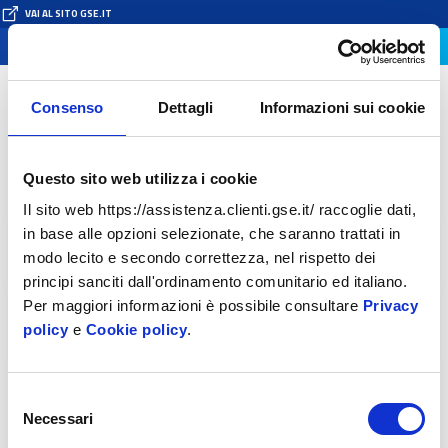
Passa
VAI AL SITO GSE.IT
al
Assistenza Clienti
Attiva/
contenuto
naviga
della
Ricerca
pagina
Cerca e risolvi
Ricerca
>
Consenso
Dettagli
Informazioni sui cookie
Risultati della ricerca
Questo sito web utilizza i cookie
Il sito web https://assistenza.clienti.gse.it/ raccoglie dati,
in base alle opzioni selezionate, che saranno trattati in
modo lecito e secondo correttezza, nel rispetto dei
principi sanciti dall'ordinamento comunitario ed italiano.
Per maggiori informazioni è possibile consultare
Privacy
Filtra per
servizio
policy
e
Cookie policy
.
Selezione
CERCA
Necessari
del
consenso