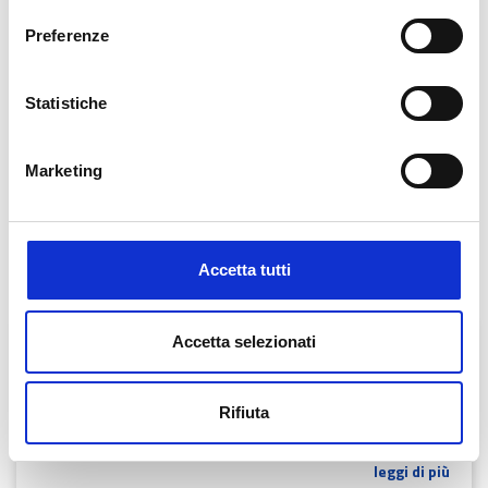
Preferenze
Transizione 5.0
1
Risultati
Statistiche
FILTRI
Marketing
1
Accetta tutti
Ultimo aggiornamento: 29-09-2025
Accetta selezionati
Vuoi chiarimenti in merito al Piano Transizione
5.0?
Rifiuta
È possibile consultare le FAQ relative al Piano Transizione 5.0
pubblicate sul sito del Ministero delle Imprese e del Made in Italy
leggi di più